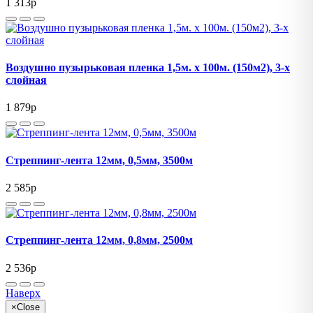
1 313
p
Воздушно пузырьковая пленка 1,5м. х 100м. (150м2), 3-х
слойная
1 879
p
Стреппинг-лента 12мм, 0,5мм, 3500м
2 585
p
Стреппинг-лента 12мм, 0,8мм, 2500м
2 536
p
Наверх
×
Close